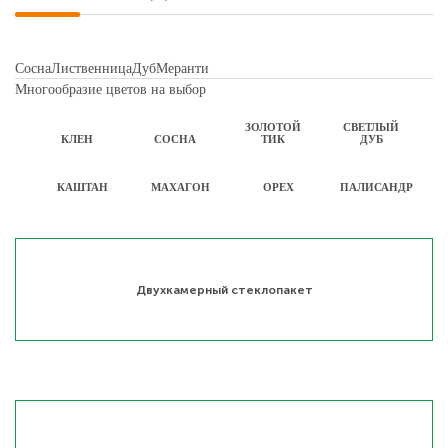
Сосна
Лиственница
Дуб
Меранти
Многообразие цветов на выбор
ЗОЛОТОЙ
СВЕТЛЫЙ
КЛЕН
СОСНА
ТИК
ДУБ
КАШТАН
МАХАГОН
ОРЕХ
ПАЛИСАНДР
Двухкамерный стеклопакет