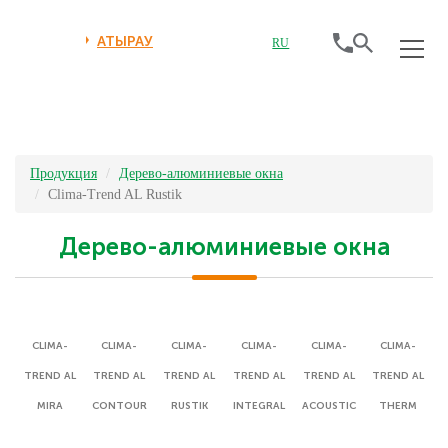
АТЫРАУ
RU
Продукция
Дерево-алюминиевые окна
Clima-Trend AL Rustik
Дерево-алюминиевые окна
CLIMA-
CLIMA-
CLIMA-
CLIMA-
CLIMA-
CLIMA-
TREND AL
TREND AL
TREND AL
TREND AL
TREND AL
TREND AL
MIRA
CONTOUR
RUSTIK
INTEGRAL
ACOUSTIC
THERM