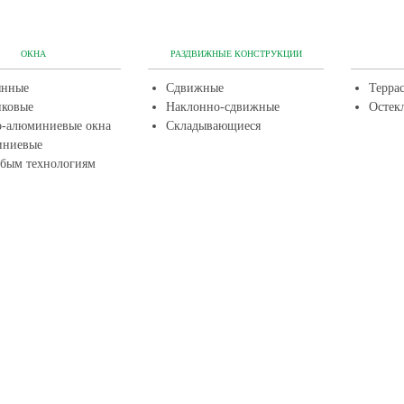
ОКНА
РАЗДВИЖНЫЕ КОНСТРУКЦИИ
янные
Сдвижные
Терра
иковые
Наклонно-сдвижные
Остек
о-алюминиевые окна
Складывающиеся
ниевые
обым технологиям